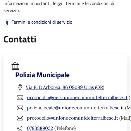
informazioni importanti, leggi i termini e le condizioni di
servizio.
Termini e condizioni di servizio
Contatti
Polizia Municipale
Via E. D'Arborea, 86 09099 Uras (OR)
protocollo@pec.unionecomunidelterralbese.it
(
polizia.locale@unionecomunidelterralbese.it
(Ma
protocollo@unionecomunidelterralbese.it
(Mail
0783889032
(Telefono)