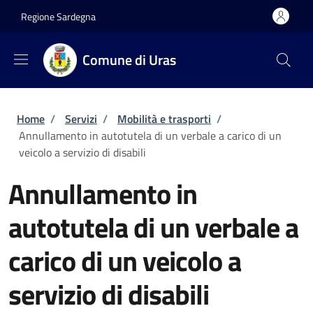
Salta al contenuto principale
Skip to footer content
Regione Sardegna
Comune di Uras
Briciole di pane
Home
/
Servizi
/
Mobilità e trasporti
/
Annullamento in autotutela di un verbale a carico di un
veicolo a servizio di disabili
Annullamento in
autotutela di un verbale a
carico di un veicolo a
servizio di disabili