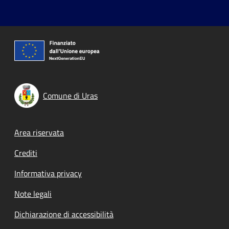
Comune di Uras
Footer menu
Area riservata
Crediti
Informativa privacy
Note legali
Dichiarazione di accessibilità