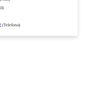
l)
2
(Telefono)