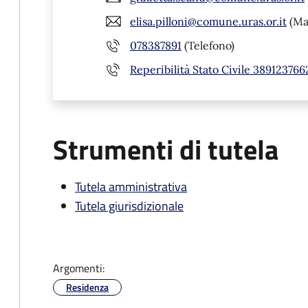
elisa.pilloni@comune.uras.or.it
(Mai
078387891
(Telefono)
Reperibilità Stato Civile 389123766
Strumenti di tutela
Tutela amministrativa
Tutela giurisdizionale
Argomenti:
Residenza