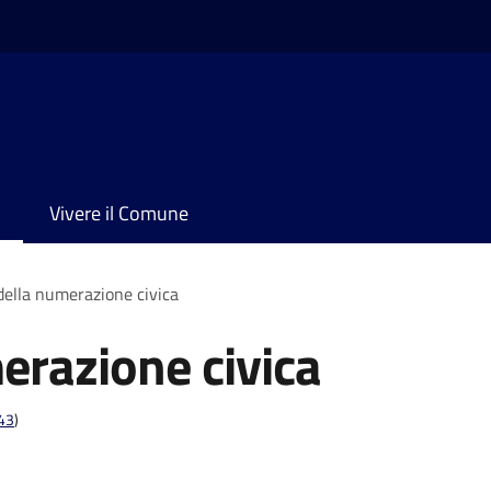
Vivere il Comune
 della numerazione civica
erazione civica
t43
)