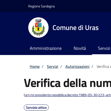
Salta al contenuto principale
Skip to footer content
Regione Sardegna
Comune di Uras
Amministrazione
Novità
Servizi
Briciole di pane
Home
/
Servizi
/
Autorizzazioni
/
Verifica
Verifica della num
(
urn:nir:presidente.repubblica:decreto:1989-05-30;223~ar
Servizio attivo