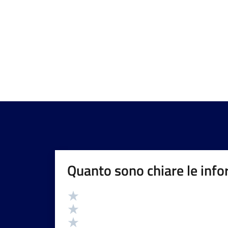
Quanto sono chiare le info
Valutazione
Valuta 5 stelle su 5
Valuta 4 stelle su 5
Valuta 3 stelle su 5