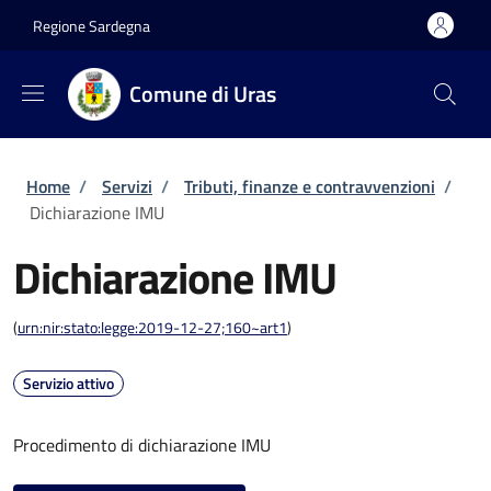
Salta al contenuto principale
Skip to footer content
Regione Sardegna
Comune di Uras
Briciole di pane
Home
/
Servizi
/
Tributi, finanze e contravvenzioni
/
Dichiarazione IMU
Dichiarazione IMU
(
urn:nir:stato:legge:2019-12-27;160~art1
)
Servizio attivo
Procedimento di dichiarazione IMU