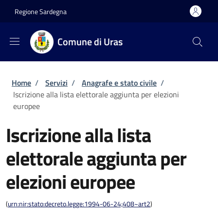
Salta al contenuto principale
Skip to footer content
Regione Sardegna
Comune di Uras
Briciole di pane
Home
/
Servizi
/
Anagrafe e stato civile
/
Iscrizione alla lista elettorale aggiunta per elezioni
europee
Iscrizione alla lista
elettorale aggiunta per
elezioni europee
(
urn:nir:stato:decreto.legge:1994-06-24;408~art2
)