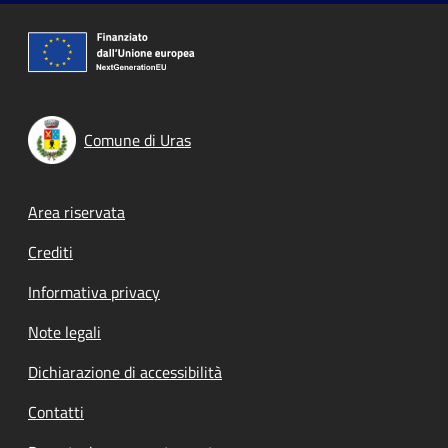
Comune di Uras
Footer menu
Area riservata
Crediti
Informativa privacy
Note legali
Dichiarazione di accessibilità
Contatti