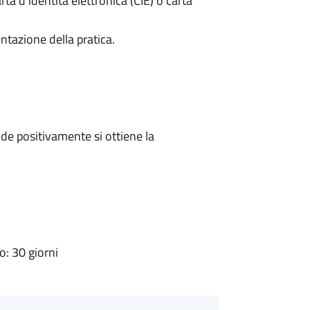
rta d’identità elettronica (CIE) o carta
ntazione della pratica.
e positivamente si ottiene la
: 30 giorni