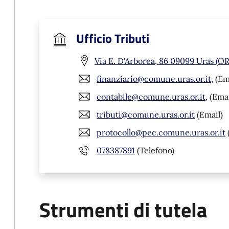
Ufficio Tributi
Via E. D'Arborea, 86 09099 Uras (OR
finanziario@comune.uras.or.it,
(Em
contabile@comune.uras.or.it,
(Emai
tributi@comune.uras.or.it
(Email)
protocollo@pec.comune.uras.or.it
078387891
(Telefono)
Strumenti di tutela