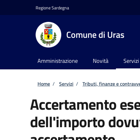
Salta al contenuto principale
Skip to footer content
Regione Sardegna
Comune di Uras
Amministrazione
Novità
Servizi
Briciole di pane
Home
/
Servizi
/
Tributi, finanze e contravv
Accertamento esec
dell'importo dovu
accertamento