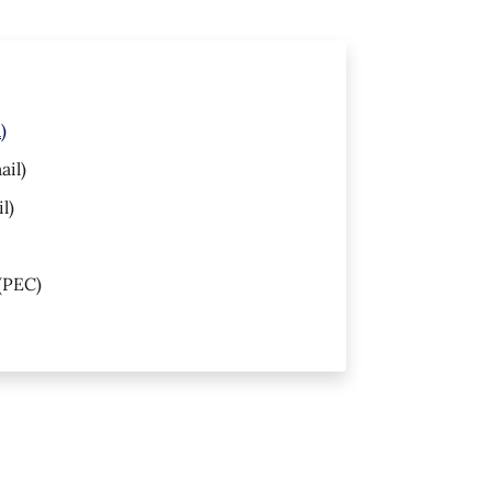
)
ail)
l)
(PEC)