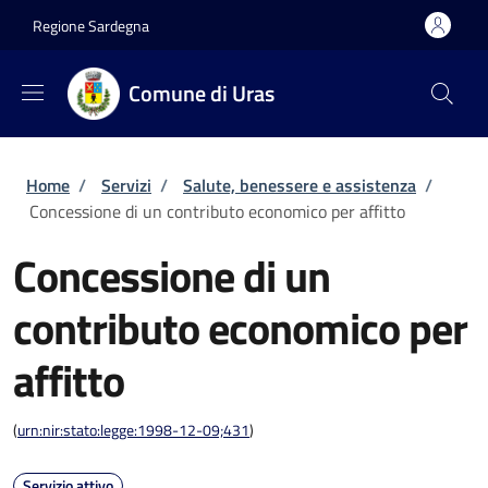
Salta al contenuto principale
Skip to footer content
Regione Sardegna
Comune di Uras
Briciole di pane
Home
/
Servizi
/
Salute, benessere e assistenza
/
Concessione di un contributo economico per affitto
Concessione di un
contributo economico per
affitto
(
urn:nir:stato:legge:1998-12-09;431
)
Servizio attivo