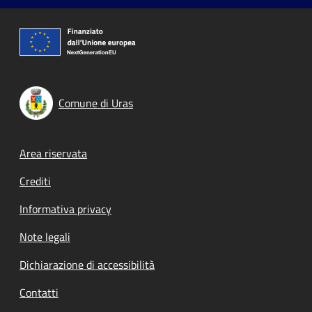
Comune di Uras
Footer menu
Area riservata
Crediti
Informativa privacy
Note legali
Dichiarazione di accessibilità
Contatti