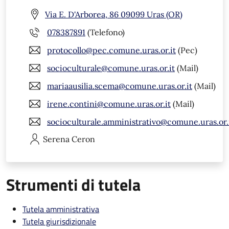
Via E. D'Arborea, 86 09099 Uras (OR)
078387891
(Telefono)
protocollo@pec.comune.uras.or.it
(Pec)
socioculturale@comune.uras.or.it
(Mail)
mariaausilia.scema@comune.uras.or.it
(Mail)
irene.contini@comune.uras.or.it
(Mail)
socioculturale.amministrativo@comune.uras.or.
Serena
Ceron
Strumenti di tutela
Tutela amministrativa
Tutela giurisdizionale