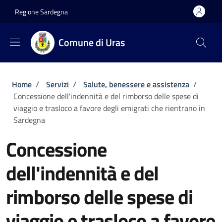
Salta al contenuto principale
Skip to footer content
Regione Sardegna
Comune di Uras
Briciole di pane
Home
/
Servizi
/
Salute, benessere e assistenza
/
Concessione dell'indennità e del rimborso delle spese di
viaggio e trasloco a favore degli emigrati che rientrano in
Sardegna
Concessione
dell'indennità e del
rimborso delle spese di
viaggio e trasloco a favore