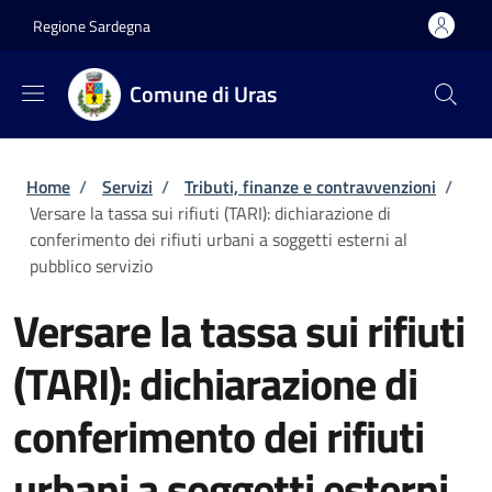
Salta al contenuto principale
Skip to footer content
Regione Sardegna
Comune di Uras
Briciole di pane
Home
/
Servizi
/
Tributi, finanze e contravvenzioni
/
Versare la tassa sui rifiuti (TARI): dichiarazione di
conferimento dei rifiuti urbani a soggetti esterni al
pubblico servizio
Versare la tassa sui rifiuti
(TARI): dichiarazione di
conferimento dei rifiuti
urbani a soggetti esterni