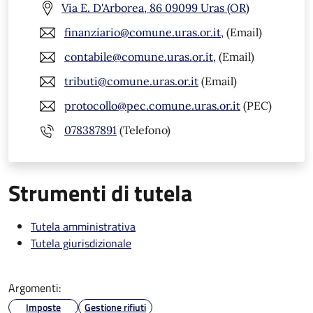
Via E. D'Arborea, 86 09099 Uras (OR)
finanziario@comune.uras.or.it,
(Email)
contabile@comune.uras.or.it,
(Email)
tributi@comune.uras.or.it
(Email)
protocollo@pec.comune.uras.or.it
(PEC)
078387891
(Telefono)
Strumenti di tutela
Tutela amministrativa
Tutela giurisdizionale
Argomenti:
Imposte
Gestione rifiuti