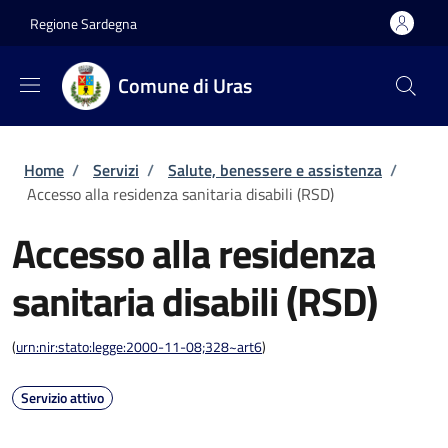
Salta al contenuto principale
Skip to footer content
Regione Sardegna
Comune di Uras
Briciole di pane
Home
/
Servizi
/
Salute, benessere e assistenza
/
Accesso alla residenza sanitaria disabili (RSD)
Accesso alla residenza
sanitaria disabili (RSD)
(
urn:nir:stato:legge:2000-11-08;328~art6
)
Servizio attivo