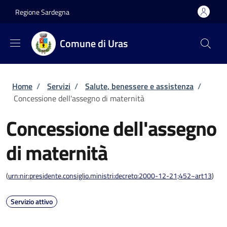
Salta al contenuto principale
Skip to footer content
Regione Sardegna
Comune di Uras
Briciole di pane
Home
/
Servizi
/
Salute, benessere e assistenza
/
Concessione dell'assegno di maternità
Concessione dell'assegno
di maternità
(
urn:nir:presidente.consiglio.ministri:decreto:2000-12-21;452~art13
)
Servizio attivo