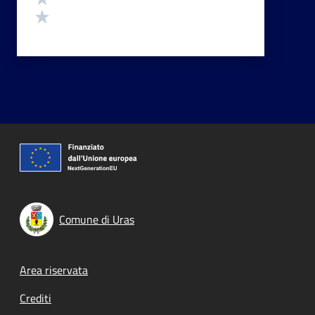
Valuta 1 stelle su 5
Comune di Uras
Footer menu
Area riservata
Crediti