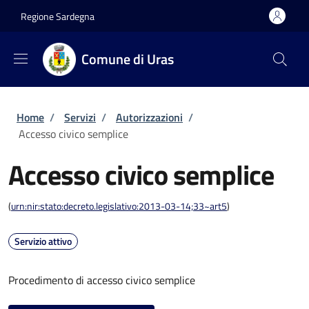
Salta al contenuto principale
Skip to footer content
Regione Sardegna
Comune di Uras
Briciole di pane
Home
/
Servizi
/
Autorizzazioni
/
Accesso civico semplice
Accesso civico semplice
(
urn:nir:stato:decreto.legislativo:2013-03-14;33~art5
)
Servizio attivo
Procedimento di accesso civico semplice