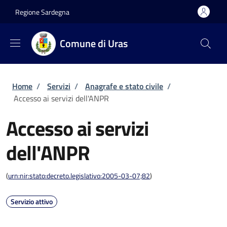
Salta al contenuto principale
Skip to footer content
Regione Sardegna
Comune di Uras
Briciole di pane
Home
/
Servizi
/
Anagrafe e stato civile
/
Accesso ai servizi dell'ANPR
Accesso ai servizi
dell'ANPR
(
urn:nir:stato:decreto.legislativo:2005-03-07;82
)
Servizio attivo