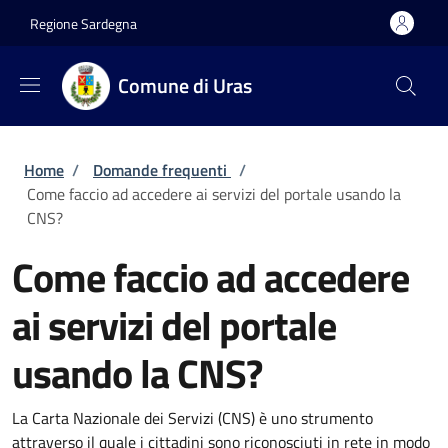
Salta al contenuto principale
Skip to footer content
Regione Sardegna
Comune di Uras
Briciole di pane
Home
/
Domande frequenti
/
Come faccio ad accedere ai servizi del portale usando la
CNS?
Come faccio ad accedere
ai servizi del portale
usando la CNS?
La Carta Nazionale dei Servizi (CNS) è uno strumento
attraverso il quale i cittadini sono riconosciuti in rete in modo