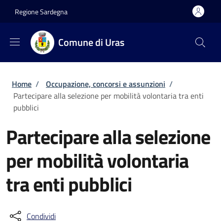
Salta al contenuto principale
Skip to footer content
Regione Sardegna
Comune di Uras
Briciole di pane
Home
/
Occupazione, concorsi e assunzioni
/
Partecipare alla selezione per mobilità volontaria tra enti
pubblici
Partecipare alla selezione
per mobilità volontaria
tra enti pubblici
Condividi