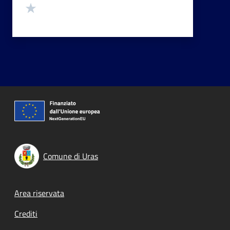
Valuta 1 stelle su 5
Comune di Uras
Footer menu
Area riservata
Crediti