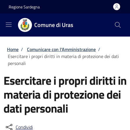
Salta al contenuto principale
Skip to footer content
Regione Sardegna
Comune di Uras
Briciole di pane
Home
/
Comunicare con l'Amministrazione
/
Esercitare i propri diritti in materia di protezione dei dati
personali
Esercitare i propri diritti in
materia di protezione dei
dati personali
Condividi